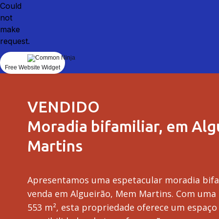
Could
not
make
request.
Free Website Widget
VENDIDO
Moradia bifamiliar, em Al
Martins
Apresentamos uma espetacular moradia bifam
venda em Algueirão, Mem Martins. Com uma á
553 m², esta propriedade oferece um espaço